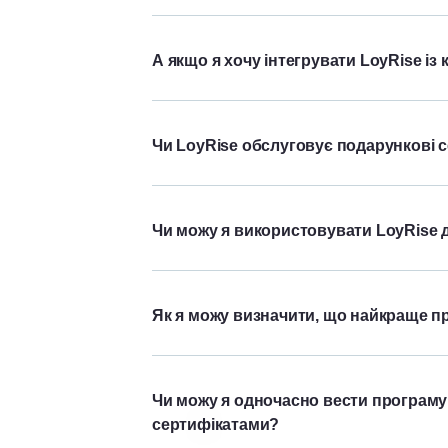
А якщо я хочу інтегрувати LoyRise із
Чи LoyRise обслуговує подарункові 
Чи можу я використовувати LoyRise 
Як я можу визначити, що найкраще п
Чи можу я одночасно вести програму
сертифікатами?