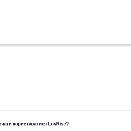
:
очати користуватися LoyRise?